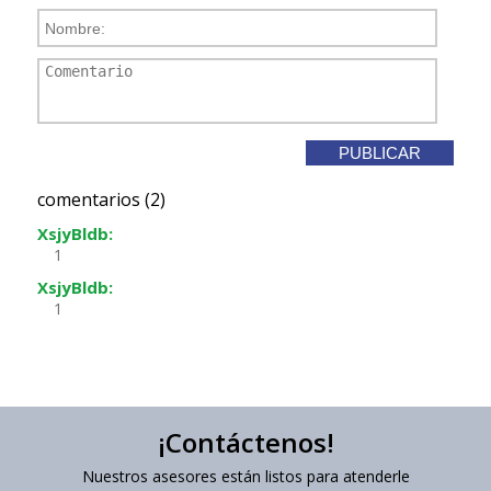
comentarios (2)
XsjyBldb:
1
XsjyBldb:
1
¡Contáctenos!
Nuestros asesores están listos para atenderle