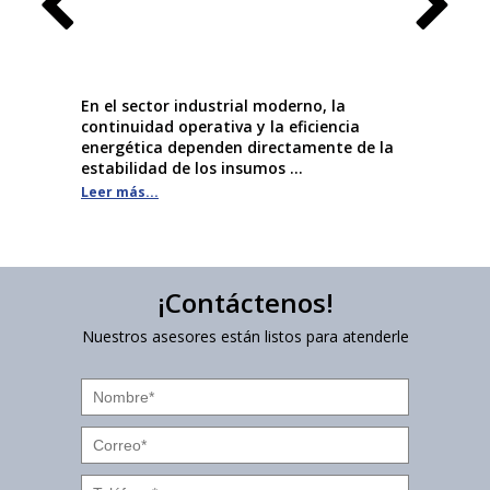
 algo
En el sector industrial moderno, la
La válv
obre
continuidad operativa y la eficiencia
los com
es
energética dependen directamente de la
la oper
estabilidad de los insumos ...
Leer más
Leer más...
¡Contáctenos!
Nuestros asesores están listos para atenderle