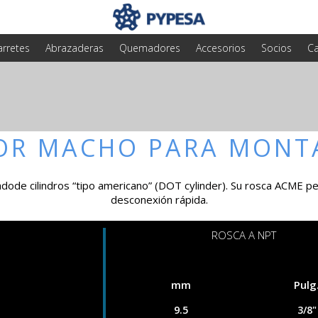
arretes
Abrazaderas
Quemadores
Accesorios
Socios
Ca
OR MACHO PARA MONT
nadode cilindros “tipo americano” (DOT cylinder). Su rosca ACME 
desconexión rápida.
ROSCA A NPT
mm
Pulg
9.5
3/8"