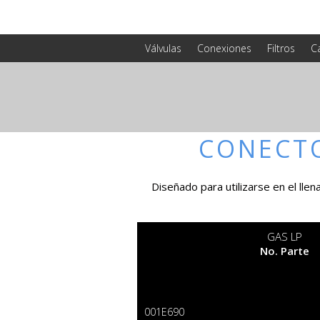
Válvulas
Conexiones
Filtros
C
CONECT
Diseñado para utilizarse en el lle
GAS LP
No. Parte
001E690