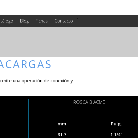
-
tálogo
Blog
Fichas
Contacto
ACARGAS
permite una operación de conexión y
ROSCA B ACME
.
mm
Pulg.
31.7
1 1/4"