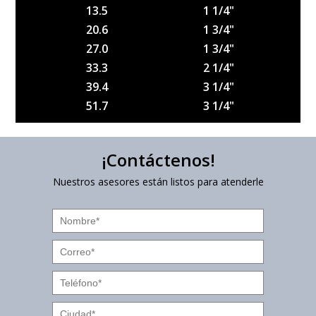
13.5
1 1/4"
20.6
1 3/4"
27.0
1 3/4"
33.3
2 1/4"
39.4
3 1/4"
51.7
3 1/4"
¡Contáctenos!
Nuestros asesores están listos para atenderle