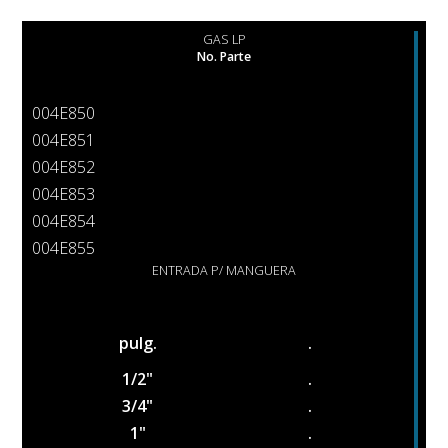
GAS LP
No. Parte
004E850
004E851
004E852
004E853
004E854
004E855
ENTRADA P/ MANGUERA
pulg.
.
1/2"
.
3/4"
.
1"
.