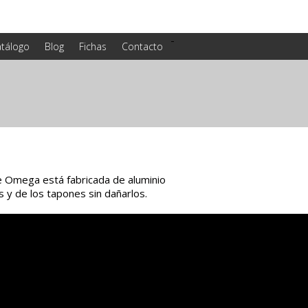
-
tálogo
Blog
Fichas
Contacto
e Omega está fabricada de aluminio
s y de los tapones sin dañarlos.