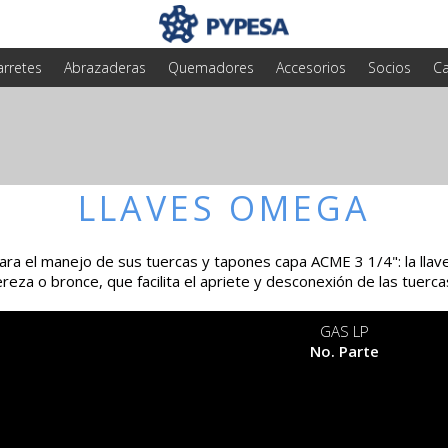
arretes
Abrazaderas
Quemadores
Accesorios
Socios
Ca
LLAVES OMEGA
ara el manejo de sus tuercas y tapones capa ACME 3 1/4": la llav
gereza o bronce, que facilita el apriete y desconexión de las tuerca
GAS LP
No. Parte