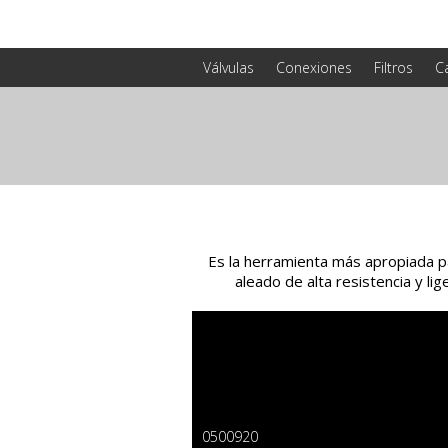
Válvulas
Conexiones
Filtros
C
Es la herramienta más apropiada p
aleado de alta resistencia y li
0500920