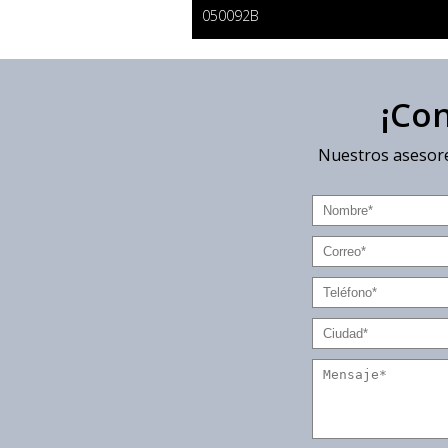
050092B
¡Co
Nuestros asesore