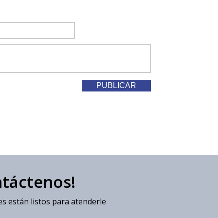
ntáctenos!
s están listos para atenderle