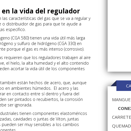
 en la vida del regulador
 las características del gas que se va a regular y
 o distribuidor de gas para que te ayude a
gas específico.
ógeno (CGA 580) tienen una vida útil más larga
rógeno y sulfuro de hidrógeno (CGA 330) en
e porque el gas es más intenso (corrosivo).
 requieren que los reguladores trabajen al aire
ieve, el hielo, la alta humedad y el alto contenido
eden acortar la vida útil de los componentes
n también están hechos de acero, que, aunque
C
empo en ambientes húmedos. El acero y las
rar en contacto entre sí dentro y fuera del
n ser pintados o recubiertos, la corrosión
MANGUER
ebe ser ignorada.
CONEX
dustriales tienen componentes elastoméricos
CARRETE
as, cavidades o juntas de Viton, juntas
ros pueden ser muy sensibles a los cambios
QUEMAD
ponentes.