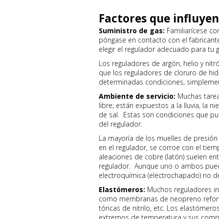
Factores que influyen
Suministro de gas:
Familiarícese con
póngase en contacto con el fabricante
elegir el regulador adecuado para tu 
Los reguladores de argón, helio y nitr
que los reguladores de cloruro de hid
determinadas condiciones, simplement
Ambiente de servicio:
Muchas tareas
libre; están expuestos a la lluvia, la n
de sal. Estas son condiciones que pu
del regulador.
La mayoría de los muelles de presió
en el regulador, se corroe con el ti
aleaciones de cobre (latón) suelen ent
regulador. Aunque uno o ambos puede
electroquímica (electrochapado) no d
Elastómeros:
Muchos reguladores in
como membranas de neopreno reforzad
tóricas de nitrilo, etc. Los elastóme
extremos de temperatura y sus com