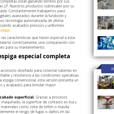
s completas están ganando terreno por sus
s LP. Nuestros productos sobresalen por su
ongada. Constantemente trabajamos para
igitales avanzados durante la fundición y
os tecnología automatizada de última
tizando acabados precisos y uniformes.
sApp.
s las características que hacen especial a esta
stalarse correctamente, una comparación con
nes para su mantenimiento.
 espiga especial completa
R
 accesorio diseñado para conectar tuberías en
iable y resistencia a las condiciones operativas
na espiga convencional, esta versión presenta un
es y acabados para brindar mayor
cabado superficial.
Gracias a procesos
maquinado, la superficie de contacto es lisa y
on materiales como cinta de teflón o masilla
blemente el riesgo de fugas o daños en las