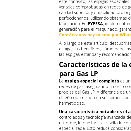
este contexto, las espigas especiale
ventajas comprobadas en redes de ga
calidad superior y durabilidad prol
perfeccionarlos, utilizando sistemas d
fabricación. En
PYPESA
, implementam
generación para el maquinado, garan
Contáctanos hoy mismo por What
A lo largo de este artículo, descubrirá
espiga, sus beneficios, cómo debe in
las espigas estándar y recomendacio
Características de la
para Gas LP
La
espiga especial completa
es un
redes de gas, asegurando un sello conf
propias del Gas LP. A diferencia de u
diseño optimizado en sus dimension
hermeticidad.
Una característica notable es el a
controlados y tecnología avanzada de 
uniforme, lo que facilita el sellado c
especializada. Esto reduce considera