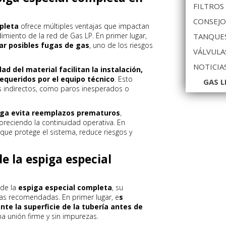
FILTROS
CONSEJO
pleta
ofrece múltiples ventajas que impactan
imiento de la red de Gas LP. En primer lugar,
TANQUES
ar posibles fugas de gas
, uno de los riesgos
VÁLVULA
NOTICIA
dad del material facilitan la instalación,
equeridos por el equipo técnico
. Esto
GAS L
s indirectos, como paros inesperados o
piga evita reemplazos prematuros
,
avoreciendo la continuidad operativa. En
que protege el sistema, reduce riesgos y
e la espiga especial
 de la
espiga especial completa
, su
icas recomendadas. En primer lugar, e
s
e la superficie de la tubería antes de
a unión firme y sin impurezas.