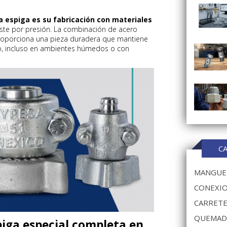
a espiga es su fabricación con materiales
aste por presión. La combinación de acero
proporciona una pieza duradera que mantiene
po, incluso en ambientes húmedos o con
C
MANGUER
CONEXIO
CARRETE
QUEMAD
piga especial completa en