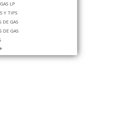
 GAS LP
S Y TIPS
 DE GAS
S DE GAS
S
P