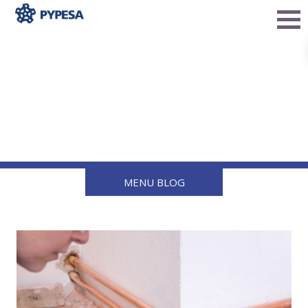
3 tipos de tuberías de gas
y cuál es la más adecuada
para tu casa
MENU BLOG