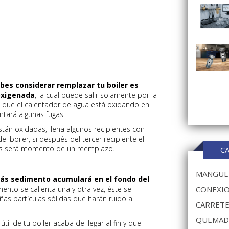
ebes considerar remplazar tu boiler es
oxigenada
, la cual puede salir solamente por la
ica que el calentador de agua está oxidando en
ntará algunas fugas.
stán oxidadas, llena algunos recipientes con
el boiler, si después del tercer recipiente el
es será momento de un reemplazo.
C
MANGUER
 más sedimento acumulará en el fondo del
ento se calienta una y otra vez, éste se
CONEXIO
as partículas sólidas que harán ruido al
CARRETE
QUEMAD
til de tu boiler acaba de llegar al fin y que