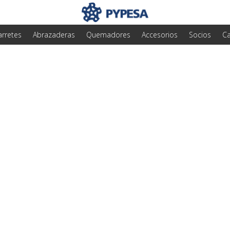
arretes
Abrazaderas
Quemadores
Accesorios
Socios
Ca
 para detectar mang
evitar fugas