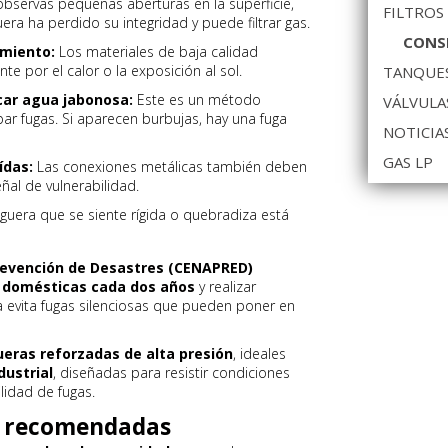
observas pequeñas aberturas en la superficie,
FILTROS
a ha perdido su integridad y puede filtrar gas.
CONSE
imiento:
Los materiales de baja calidad
e por el calor o la exposición al sol.
TANQUES
icar agua jabonosa:
Este es un método
VÁLVULA
ar fugas. Si aparecen burbujas, hay una fuga
NOTICIA
GAS LP
ídas:
Las conexiones metálicas también deben
eñal de vulnerabilidad.
era que se siente rígida o quebradiza está
revención de Desastres (CENAPRED)
domésticas cada dos años
y realizar
a evita fugas silenciosas que pueden poner en
ras reforzadas de alta presión
, ideales
dustrial
, diseñadas para resistir condiciones
ilidad de fugas.
d recomendadas