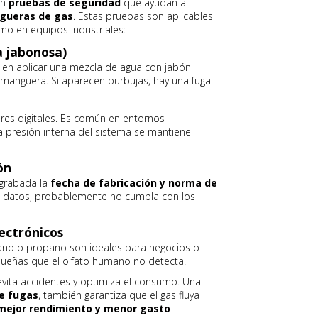
en
pruebas de seguridad
que ayudan a
gueras de gas
. Estas pruebas son aplicables
mo en equipos industriales:
 jabonosa)
en aplicar una mezcla de agua con jabón
a manguera. Si aparecen burbujas, hay una fuga.
es digitales. Es común en entornos
la presión interna del sistema se mantiene
ón
 grabada la
fecha de fabricación y norma de
os datos, probablemente no cumpla con los
ectrónicos
tano o propano son ideales para negocios o
pequeñas que el olfato humano no detecta.
evita accidentes y optimiza el consumo. Una
e fugas
, también garantiza que el gas fluya
mejor rendimiento y menor gasto