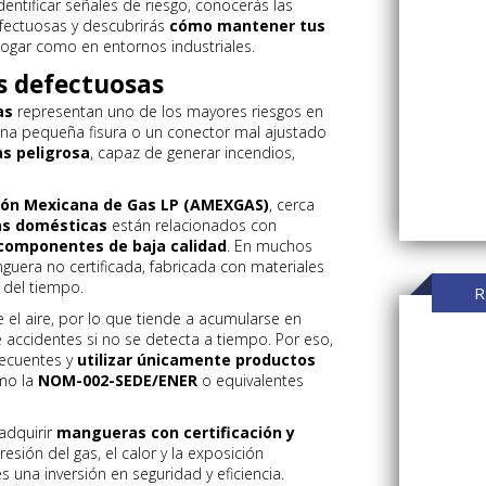
entificar señales de riesgo, conocerás las
fectuosas y descubrirás
cómo mantener tus
hogar como en entornos industriales.
s defectuosas
as
representan uno de los mayores riesgos en
Una pequeña fisura o un conector mal ajustado
s peligrosa
, capaz de generar incendios,
ión Mexicana de Gas LP (AMEXGAS)
, cerca
as domésticas
están relacionados con
 componentes de baja calidad
. En muchos
guera no certificada, fabricada con materiales
 del tiempo.
R
el aire, por lo que tiende a acumularse en
 accidentes si no se detecta a tiempo. Por eso,
recuentes y
utilizar únicamente productos
mo la
NOM-002-SEDE/ENER
o equivalentes
adquirir
mangueras con certificación y
resión del gas, el calor y la exposición
 una inversión en seguridad y eficiencia.