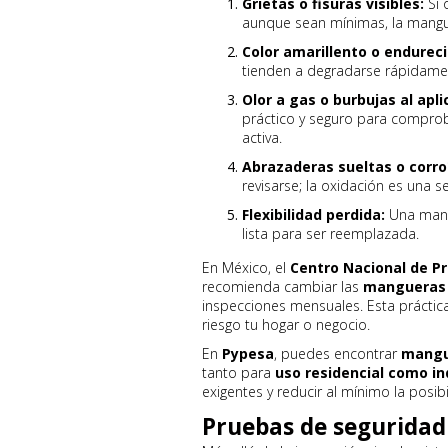
Grietas o fisuras visibles:
Si 
aunque sean mínimas, la manguer
Color amarillento o endurec
tienden a degradarse rápidament
Olor a gas o burbujas al apl
práctico y seguro para comprob
activa.
Abrazaderas sueltas o corro
revisarse; la oxidación es una s
Flexibilidad perdida:
Una mangu
lista para ser reemplazada.
En México, el
Centro Nacional de P
recomienda cambiar las
mangueras 
inspecciones mensuales. Esta práctic
riesgo tu hogar o negocio.
En
Pypesa
, puedes encontrar
mangue
tanto para
uso residencial como in
exigentes y reducir al mínimo la posib
Pruebas de segurida