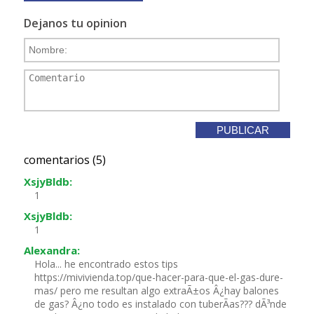
Dejanos tu opinion
comentarios (5)
XsjyBldb:
1
XsjyBldb:
1
Alexandra:
Hola... he encontrado estos tips
https://mivivienda.top/que-hacer-para-que-el-gas-dure-
mas/ pero me resultan algo extraÃ±os Â¿hay balones
de gas? Â¿no todo es instalado con tuberÃ­as??? dÃ³nde