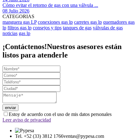
Cómo evitar el retorno de gas con una válvula ...
08 Julio 2026
CATEGORIAS
manguera gas LP
conexiones gas lp
carretes gas lp
quemadores gas
lp
filtros gas lp
consejos y tips
tanques de gas
válvulas de gas
noticias
gas lp
¡Contáctenos!
Nuestros asesores están
listos para atenderle
Estoy de acuerdo con el uso de mis datos personales
Leer aviso de privacidad
Tel. +52 (33) 3812 1766
ventas@pypesa.com