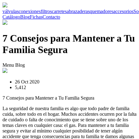
válvulas
conexiones
filtros
carretes
abrazaderas
quemadores
accesorios
So
Catálogo
Blog
Fichas
Contacto
7 Consejos para Mantener a Tu
Familia Segura
Menu Blog
26 Oct 2020
5,412
7 Consejos para Mantener a Tu Familia Segura
La seguridad de nuestra familia es algo que todo padre de familia
cuida, sobre todo en el hogar. Muchos accidentes ocurren por la falta
de cuidado o falta de conocimiento que se tiene sobre uno de los
temas claves en cualquier casa: el gas. Para mantener a tu familia
segura y evitar al mínimo cualquier posibilidad de tener algún
accidente que tenga consecuencias para tu familia te damos algunas