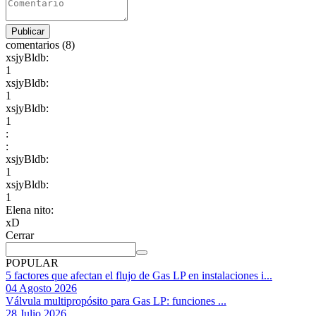
comentarios (8)
xsjyBldb:
1
xsjyBldb:
1
xsjyBldb:
1
:
:
xsjyBldb:
1
xsjyBldb:
1
Elena nito:
xD
Cerrar
POPULAR
5 factores que afectan el flujo de Gas LP en instalaciones i...
04 Agosto 2026
Válvula multipropósito para Gas LP: funciones ...
28 Julio 2026