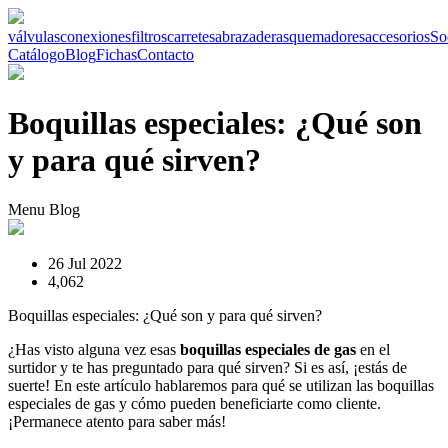
válvulas
conexiones
filtros
carretes
abrazaderas
quemadores
accesorios
So
Catálogo
Blog
Fichas
Contacto
Boquillas especiales: ¿Qué son
y para qué sirven?
Menu Blog
26 Jul 2022
4,062
Boquillas especiales: ¿Qué son y para qué sirven?
¿Has visto alguna vez esas
boquillas especiales de gas
en el
surtidor y te has preguntado para qué sirven? Si es así, ¡estás de
suerte! En este artículo hablaremos para qué se utilizan las boquillas
especiales de gas y cómo pueden beneficiarte como cliente.
¡Permanece atento para saber más!