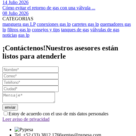
14 Julio 2026
Cómo evitar el retorno de gas con una válvula ...
08 Julio 2026
CATEGORIAS
manguera gas LP
conexiones gas lp
carretes gas lp
quemadores gas
lp
filtros gas lp
consejos y tips
tanques de gas
válvulas de gas
noticias
gas lp
¡Contáctenos!
Nuestros asesores están
listos para atenderle
Estoy de acuerdo con el uso de mis datos personales
Leer aviso de privacidad
Tel. +52 (33) 3812 1766
ventas@pypesa.com