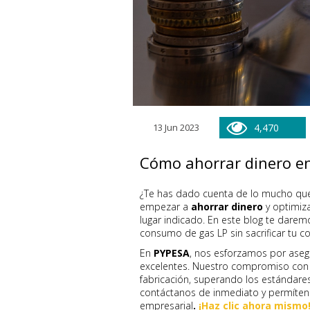
13 Jun 2023
4,470
Cómo ahorrar dinero e
¿Te has dado cuenta de lo mucho qu
empezar a
ahorrar dinero
y optimiz
lugar indicado. En este blog te darem
consumo de gas LP sin sacrificar tu c
En
PYPESA
, nos esforzamos por aseg
excelentes. Nuestro compromiso con l
fabricación, superando los estándares
contáctanos de inmediato y permítenos
empresarial
.
¡Haz clic ahora mismo