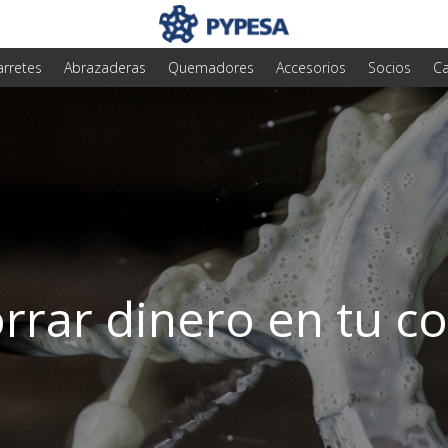
arretes
Abrazaderas
Quemadores
Accesorios
Socios
Ca
rar dinero en tu c