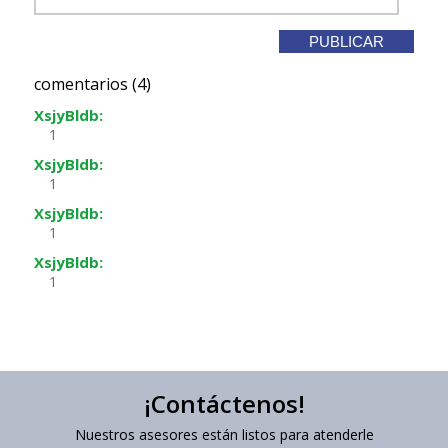
comentarios (4)
XsjyBldb:
1
XsjyBldb:
1
XsjyBldb:
1
XsjyBldb:
1
¡Contáctenos!
Nuestros asesores están listos para atenderle