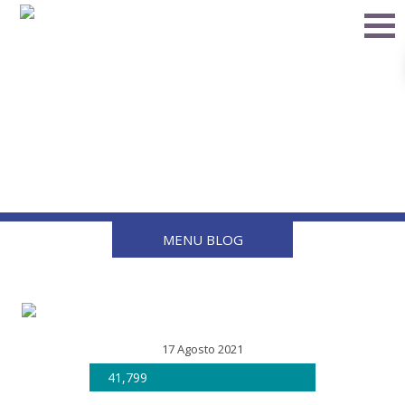
Cómo destapar los
quemadores de estufa
que no encienden ¡3
soluciones muy fáciles!
MENU BLOG
17 Agosto 2021
41,799