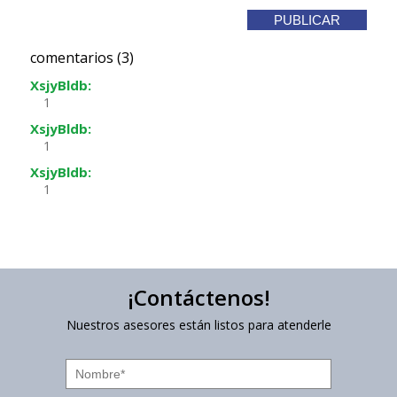
comentarios (3)
XsjyBldb:
1
XsjyBldb:
1
XsjyBldb:
1
¡Contáctenos!
Nuestros asesores están listos para atenderle