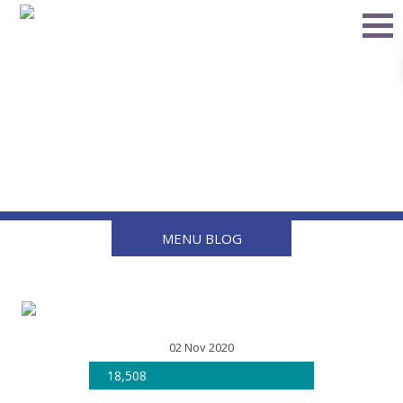
Consejos para Comprobar
el Nivel de Llenado del
Tanque de Gas
MENU BLOG
02 Nov 2020
18,508