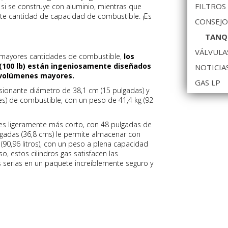
FILTROS
si se construye con aluminio, mientras que
te cantidad de capacidad de combustible. ¡Es
CONSEJO
TANQ
VÁLVULA
 mayores cantidades de combustible,
los
g (100 lb) están ingeniosamente diseñados
NOTICIA
d volúmenes mayores.
GAS LP
esionante diámetro de 38,1 cm (15 pulgadas) y
nes) de combustible, con un peso de 41,4 kg (92
s es ligeramente más corto, con 48 pulgadas de
ulgadas (36,8 cms) le permite almacenar con
90,96 litros), con un peso a plena capacidad
so, estos cilindros gas satisfacen las
erias en un paquete increíblemente seguro y