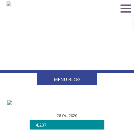
El Foro Mundial del Gas
LP está cerca
MENU BLOG
28 Oct 2020
4,237