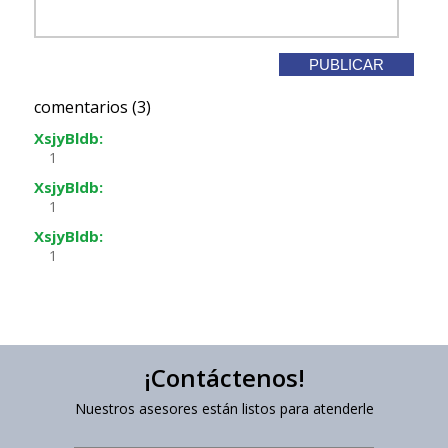
comentarios (3)
XsjyBldb:
1
XsjyBldb:
1
XsjyBldb:
1
¡Contáctenos!
Nuestros asesores están listos para atenderle