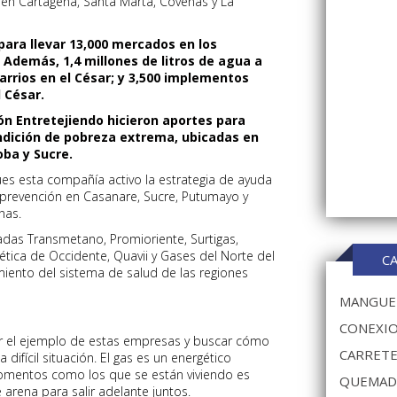
 en Cartagena, Santa Marta, Coveñas y La
ara llevar 13,000 mercados en los
Además, 1,4 millones de litros de agua a
arrios en el César; y 3,500 implementos
 César.
ión Entretejiendo hicieron aportes para
ondición de pobreza extrema, ubicadas en
oba y Sucre.
ues esta compañía activo la estrategia de ayuda
e prevención en Casanare, Sucre, Putumayo y
nas.
iadas Transmetano, Promioriente, Surtigas,
ica de Occidente, Quavii y Gases del Norte del
C
imiento del sistema de salud de las regiones
MANGUER
CONEXIO
r el ejemplo de estas empresas y buscar cómo
CARRETE
 difícil situación. El gas es un energético
momentos como los que se están viviendo es
QUEMAD
arena para salir adelante juntos.