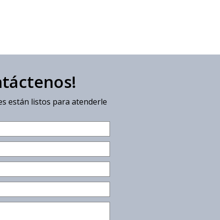
ntáctenos!
s están listos para atenderle