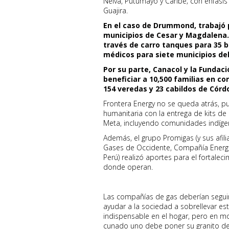
Neiva, Putumayo y Caribe; con énfasis
Guajira.
En el caso de Drummond, trabajó p
municipios de Cesar y Magdalena. 
través de carro tanques para 35 b
médicos para siete municipios del
Por su parte, Canacol y la Fundac
beneficiar a 10,500 familias en c
154 veredas y 23 cabildos de Córd
Frontera Energy no se queda atrás, p
humanitaria con la entrega de kits d
Meta, incluyendo comunidades indíge
Además, el grupo Promigas (y sus afil
Gases de Occidente, Compañía Energét
Perú) realizó aportes para el fortalec
donde operan.
Las compañías de gas deberían segui
ayudar a la sociedad a sobrellevar esta
indispensable en el hogar, pero en 
cunado uno debe poner su granito de 