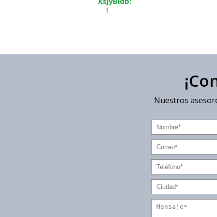
XsjyBldb:
1
¡Co
Nuestros asesore