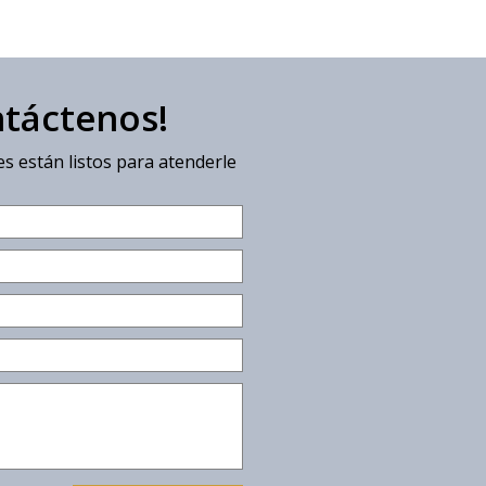
ntáctenos!
s están listos para atenderle