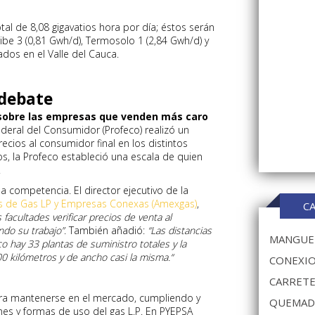
al de 8,08 gigavatios hora por día; éstos serán
be 3 (0,81 Gwh/d), Termosolo 1 (2,84 Gwh/d) y
dos en el Valle del Cauca.
 debate
 sobre las empresas que venden más caro
deral del Consumidor (Profeco) realizó un
recios al consumidor final en los distintos
s, la Profeco estableció una escala de quien
.
la competencia. El director ejecutivo de la
es de Gas LP y Empresas Conexas (Amexgas)
,
C
facultades verificar precios de venta al
ndo su trabajo”
. También añadió:
“Las distancias
MANGUER
o hay 33 plantas de suministro totales y la
0 kilómetros y de ancho casi la misma.“
CONEXIO
CARRETE
a mantenerse en el mercado, cumpliendo y
QUEMAD
es y formas de uso del gas L.P. En PYEPSA