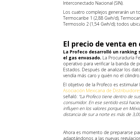
Interconectado Nacional (SIN).
Los cuatro complejos generarán un tot
Termocaribe 1 (2,88 Gwh/d), Termocari
Termosolo 2 (1,54 Gwh/d); todos ubica
El precio de venta en
La Profeco desarrolló un ranking
el gas envasado.
La Procuraduría Fe
operativo para verificar la banda de p
Estados. Después de analizar los dato
vendía más caro y quién no el cilindro
El objetivo de la Profeco es estimular 
Asociación Mexicana de Distribuidor
señaló:
“La Profeco tiene dentro de sus 
consumidor. En ese sentido está hacie
influyen en los valores porque en Méxic
distancia de sur a norte es más de 3,00
Ahora es momento de prepararse par
adaptándonos a las nuevas regulacion