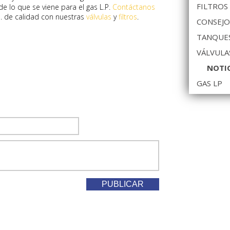
FILTROS
 lo que se viene para el gas L.P.
Contáctanos
P. de calidad con nuestras
válvulas
y
filtros
.
CONSEJO
TANQUES
VÁLVULA
NOTI
GAS LP