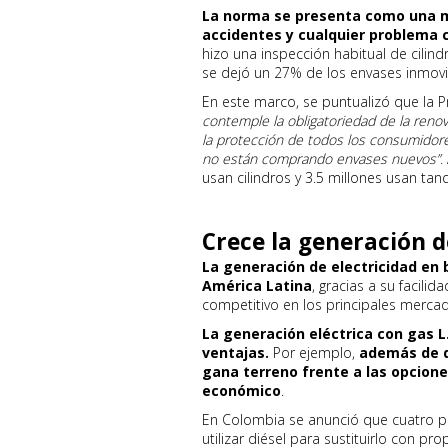
La norma se presenta como una m
accidentes y cualquier problema co
hizo una inspección habitual de cilind
se dejó un 27% de los envases inmovi
En este marco, se puntualizó que la 
contemple la obligatoriedad de la reno
la protección de todos los consumidor
no están comprando envases nuevos”
.
usan cilindros y 3.5 millones usan tan
Crece la generación de
La generación de electricidad en 
América Latina
, gracias a su facili
competitivo en los principales merca
La generación eléctrica con gas L
ventajas.
Por ejemplo,
además de q
gana terreno frente a las opcione
económico
.
En Colombia se anunció que cuatro p
utilizar diésel para sustituirlo con pr