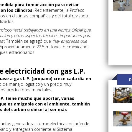
edida para tomar acción para evitar
n los cilindros.
Recientemente, la Profeco
ros en distintas compañías y del total revisado
lizados.
Profeco
“está trabajando en una Norma Oficial que
vación y otros aspectos técnicos importantes para
es”
. También se agregó que
“hay empresas que
 Aproximadamente 22.5 millones de mexicanos
ques estacionarios.
 electricidad con gas L.P.
base a gas L.P. (propano) crece cada día en
R
dad de manejo logístico y un precio muy
dos productores mundiales.
.P. tiene mucho que aportar, varias
ue es amigable con el ambiente, también
s del carbón o diésel al ser más
lantas generadoras termoeléctricas dejarán de
opano y entregarán corriente al Sistema