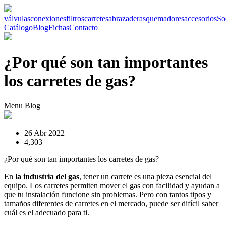
válvulas
conexiones
filtros
carretes
abrazaderas
quemadores
accesorios
So
Catálogo
Blog
Fichas
Contacto
¿Por qué son tan importantes
los carretes de gas?
Menu Blog
26 Abr 2022
4,303
¿Por qué son tan importantes los carretes de gas?
En
la industria del gas
, tener un carrete es una pieza esencial del
equipo. Los carretes permiten mover el gas con facilidad y ayudan a
que tu instalación funcione sin problemas. Pero con tantos tipos y
tamaños diferentes de carretes en el mercado, puede ser difícil saber
cuál es el adecuado para ti.