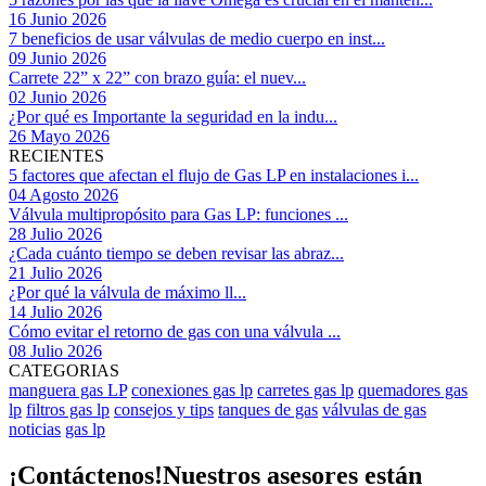
16 Junio 2026
7 beneficios de usar válvulas de medio cuerpo en inst...
09 Junio 2026
Carrete 22” x 22” con brazo guía: el nuev...
02 Junio 2026
¿Por qué es Importante la seguridad en la indu...
26 Mayo 2026
RECIENTES
5 factores que afectan el flujo de Gas LP en instalaciones i...
04 Agosto 2026
Válvula multipropósito para Gas LP: funciones ...
28 Julio 2026
¿Cada cuánto tiempo se deben revisar las abraz...
21 Julio 2026
¿Por qué la válvula de máximo ll...
14 Julio 2026
Cómo evitar el retorno de gas con una válvula ...
08 Julio 2026
CATEGORIAS
manguera gas LP
conexiones gas lp
carretes gas lp
quemadores gas
lp
filtros gas lp
consejos y tips
tanques de gas
válvulas de gas
noticias
gas lp
¡Contáctenos!
Nuestros asesores están