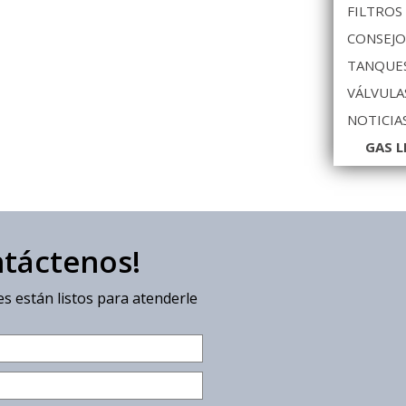
FILTROS
CONSEJO
TANQUES
VÁLVULA
NOTICIA
GAS L
ntáctenos!
s están listos para atenderle