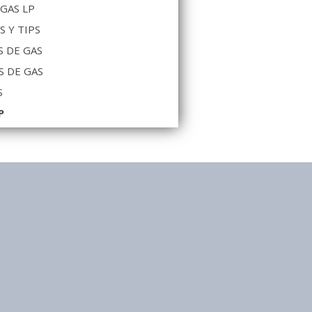
 GAS LP
S Y TIPS
 DE GAS
S DE GAS
S
P