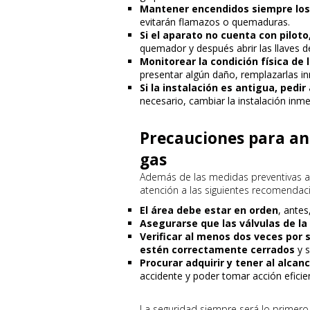
Mantener encendidos siempre los 
evitarán flamazos o quemaduras.
Si el aparato no cuenta con piloto
quemador y después abrir las llaves de
Monitorear la condición física de 
presentar algún daño, remplazarlas 
Si la instalación es antigua, pedir
necesario, cambiar la instalación inm
Precauciones para ant
gas
Además de las medidas preventivas 
atención a las siguientes recomendaci
El área debe estar en orden
, antes
Asegurarse que las válvulas de l
Verificar al menos dos veces por 
estén correctamente cerrados
y s
Procurar adquirir y tener al alcan
accidente y poder tomar acción efici
La seguridad siempre será lo primero 