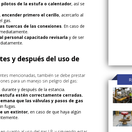
pilotos de la estufa o calentador
, así se
, encender primero el cerillo
, acercarlo al
l gas.
las tuercas de las conexiones
. En caso de
inmediatamente.
 al personal capacitado revisarla
y de ser
ediatamente.
es y después del uso de
antes mencionadas, también se debe prestar
R
ones para un manejo sin peligro del gas:
, durante y después de la estancia.
a estufa estén correctamente cerradas.
semana que las válvulas y pasos de gas
in fugas.
ce un extintor
, en caso de que haya algún
entemente.
en cuanto al uso del gas LP, y siguiendo estas