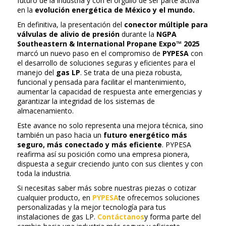
futuro de la industria y con el orgullo de ser parte activa
en la
evolución energética de México y el mundo.
En definitiva, la presentación del
conector múltiple para
válvulas de alivio de presión
durante la
NGPA
Southeastern & International Propane Expo™ 2025
marcó un nuevo paso en el compromiso de
PYPESA
con
el desarrollo de soluciones seguras y eficientes para el
manejo del
gas LP
. Se trata de una pieza robusta,
funcional y pensada para facilitar el mantenimiento,
aumentar la capacidad de respuesta ante emergencias y
garantizar la integridad de los sistemas de
almacenamiento.
Este avance no solo representa una mejora técnica, sino
también un paso hacia un
futuro energético más
seguro, más conectado y más eficiente
. PYPESA
reafirma así su posición como una empresa pionera,
dispuesta a seguir creciendo junto con sus clientes y con
toda la industria.
Si necesitas saber más sobre nuestras piezas o cotizar
cualquier producto, en
PYPESA
te ofrecemos soluciones
personalizadas y la mejor tecnología para tus
instalaciones de gas LP.
Contáctanos
y forma parte del