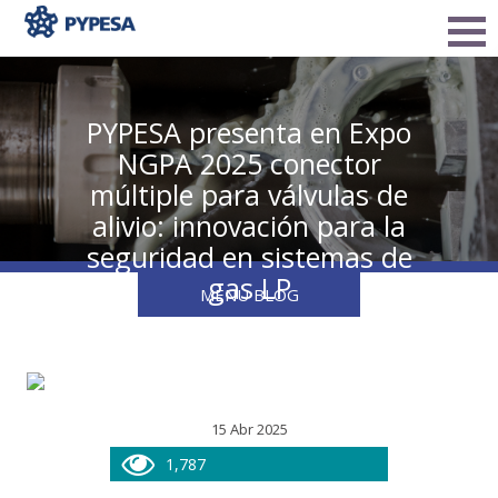
PYPESA presenta en Expo
NGPA 2025 conector
múltiple para válvulas de
alivio: innovación para la
seguridad en sistemas de
gas LP
MENU BLOG
15 Abr 2025
1,787