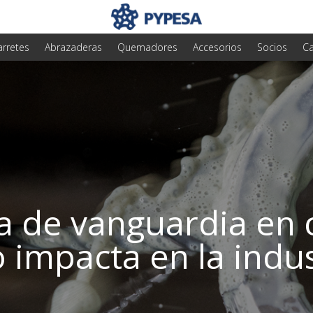
arretes
Abrazaderas
Quemadores
Accesorios
Socios
Ca
a de vanguardia en 
 impacta en la indus