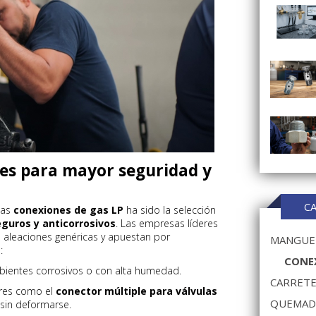
es para mayor seguridad y
C
las
conexiones de gas LP
ha sido la selección
guros y anticorrosivos
. Las empresas líderes
aleaciones genéricas y apuestan por
MANGUER
:
CONEX
mbientes corrosivos o con alta humedad.
CARRETE
ores como el
conector múltiple para válvulas
QUEMAD
 sin deformarse.