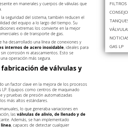
FILTROS
resente en manerales y cuerpos de válvulas que
.
CONSEJO
 la seguridad del sistema, también reducen el
TANQUES
idad del equipo a lo largo del tiempo. Su
iciones extremas los convierte en la mejor
VÁLVULA
comerciales o de transporte de gas.
NOTICIA
se ha desarrollado una línea de conexiones y
GAS LP
 internos de acero inoxidable
, ideales para
 sin corrosión ni atascamientos. Esto se
 una operación más segura.
fabricación de válvulas y
do un factor clave en la mejora de los procesos
as LP. Equipos como centros de maquinado
je y pruebas de presión automatizadas
los más altos estándares.
manuales, lo que generaba variaciones en
ación, las
válvulas de alivio, de llenado y de
stante. Además, se han implementado
 línea
, capaces de detectar cualquier