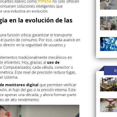
bricantes líderes como
PYPESA
no solo ofrecen
romueven soluciones inteligentes que
 una industria en evolución.
gía en la evolución de las
na función crítica: garantizar el transporte
 el punto de consumo. Por eso, cada avance en
 directo en la seguridad de usuarios y
 elementos tradicionalmente mecánicos en
e eficientes. Hoy, gracias al
uso de
o Computarizado), cada válvula, conector o
R
métrica. Este nivel de precisión reduce fugas,
del sistema.
de monitoreo digital
que permiten verificar
n, el flujo del gas o la presión interna. Este
ace apenas una década, y ahora forman parte
es de alto rendimiento.