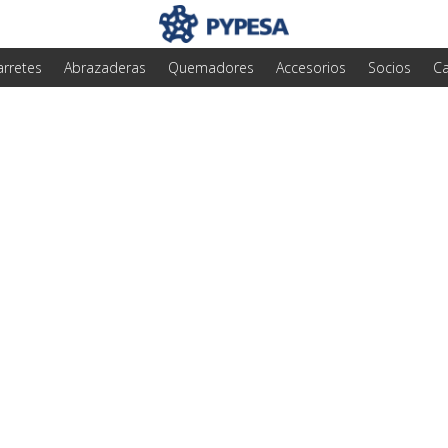
arretes
Abrazaderas
Quemadores
Accesorios
Socios
Ca
elegir la mejor man
o doméstico