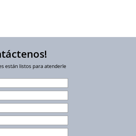
ntáctenos!
s están listos para atenderle