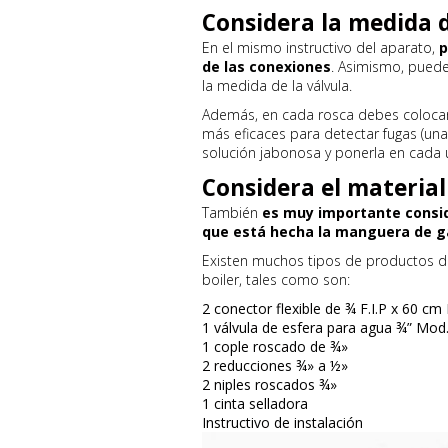
Considera la medida 
En el mismo instructivo del aparato,
p
de las conexiones
. Asimismo, puede
la medida de la válvula.
Además, en cada rosca debes colocar 
más eficaces para detectar fugas (una
solución jabonosa y ponerla en cada 
Considera el materia
También
es muy importante conside
que está hecha la manguera de g
Existen muchos tipos de productos de
boiler, tales como son:
2 conector flexible de ¾ F.I.P x 60 
1 válvula de esfera para agua ¾” Mod
1 cople roscado de ¾»
2 reducciones ¾» a ½»
2 niples roscados ¾»
1 cinta selladora
Instructivo de instalación